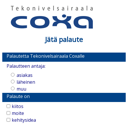
Jätä palaute
Palautetta Tekonivelsairaala Coxalle
Palautteen antaja:
asiakas
läheinen
muu
Palaute on
kiitos
moite
kehitysidea